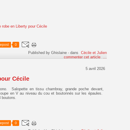
epost
0
Published by Ghislaine
-
dans
Cécile et Julien
commenter cet article
…
5 avril 2026
pour Cécile
mono. Salopette en tissu chambray, grande poche devant,
coupe en V au niveau du cou et boutonnés sur les épaules.
3 boutons.
epost
0