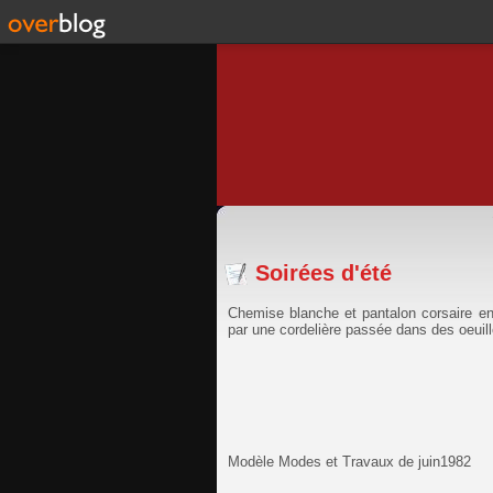
Soirées d'été
Chemise blanche et pantalon corsaire e
par une cordelière passée dans des oeuill
Modèle Modes et Travaux de juin1982