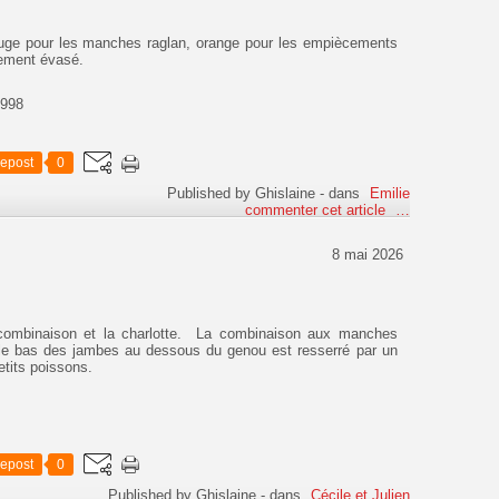
rouge pour les manches raglan, orange pour les empiècements
èrement évasé.
1998
epost
0
Published by Ghislaine
-
dans
Emilie
commenter cet article
…
8 mai 2026
 combinaison et la charlotte. La combinaison aux manches
t le bas des jambes au dessous du genou est resserré par un
tits poissons.
epost
0
Published by Ghislaine
-
dans
Cécile et Julien