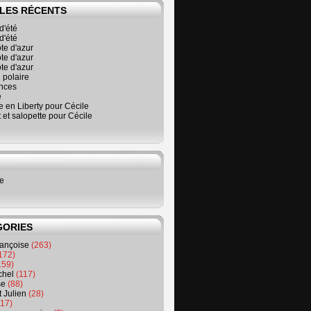
LES RÉCENTS
d'été
d'été
ôte d'azur
ôte d'azur
ôte d'azur
 polaire
nces
é
 en Liberty pour Cécile
t et salopette pour Cécile
ne
GORIES
rançoise
(263)
172)
159)
chel
(117)
se
(88)
t Julien
(28)
17)