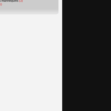
s mannequins
(3)
1)