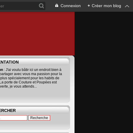
Connexion
+
Créer mon blog
ENTATION
ion
: J'ai voulu bâtir ici un endroit bien à
 partager avec vous ma passion pour la
 plus spécialement pour les habits de
La porte de Couture et Poupées est
erte, je vous attends...
ERCHER