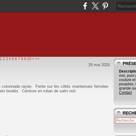
20
30
40
50
60
70
80
1
2
3
4
5
6
7
8
9
10
>
>>
PRÉS
29 mai 2026
Descript
moi, pour
couture et
poupées. 
n cotonnade rayée. Fente sur les côtés maintenues fermées
grande ouv
ets brodés. Ceinture en ruban de satin noir.
Contact
RECH