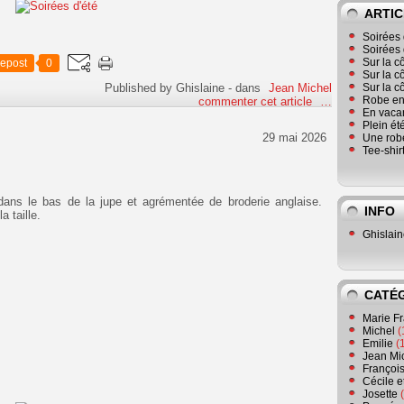
ARTIC
Soirées 
Soirées 
Sur la c
epost
0
Sur la c
Published by Ghislaine
-
dans
Jean Michel
Sur la c
Robe en
commenter cet article
…
En vaca
Plein ét
29 mai 2026
Une robe
Tee-shir
dans le bas de la jupe et agrémentée de broderie anglaise.
INFO
a taille.
Ghislai
CATÉ
Marie F
Michel
(
Emilie
(
Jean Mi
Françoi
Cécile e
Josette
(