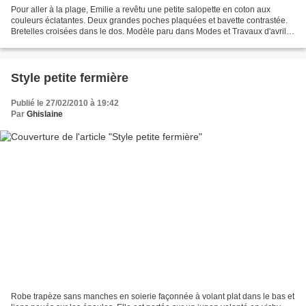
Pour aller à la plage, Emilie a revêtu une petite salopette en coton aux
couleurs éclatantes. Deux grandes poches plaquées et bavette contrastée.
Bretelles croisées dans le dos. Modèle paru dans Modes et Travaux d'avril
1999
Style petite fermière
Publié le 27/02/2010 à 19:42
Par
Ghislaine
Robe trapèze sans manches en soierie façonnée à volant plat dans le bas et