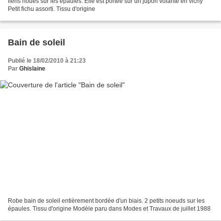
liens noués sur les épaules. Elle est portée sur un jupon volanté en vichy
Petit fichu assorti. Tissu d'origine
Bain de soleil
Publié le 18/02/2010 à 21:23
Par
Ghislaine
Robe bain de soleil entièrement bordée d'un biais. 2 petits noeuds sur les
épaules. Tissu d'origine Modèle paru dans Modes et Travaux de juillet 1988