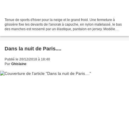
Tenue de sports d'hiver pour la neige et le grand froid. Une fermeture à
glissière fixe les devants de l'anorak à capuche, en nylon matelassé, le bas
des manches est resserré par un élastique, pantalon en jersey. Modèle
Modes et Travaux de décembre 1...
Dans la nuit de Paris....
Publié le 20/12/2018 à 18:40
Par
Ghislaine