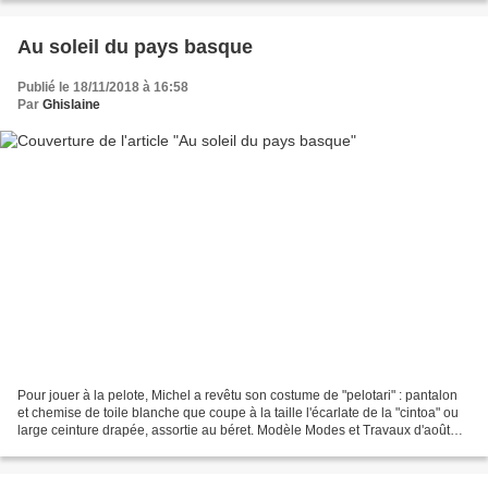
Au soleil du pays basque
Publié le 18/11/2018 à 16:58
Par
Ghislaine
Pour jouer à la pelote, Michel a revêtu son costume de "pelotari" : pantalon
et chemise de toile blanche que coupe à la taille l'écarlate de la "cintoa" ou
large ceinture drapée, assortie au béret. Modèle Modes et Travaux d'août
1959