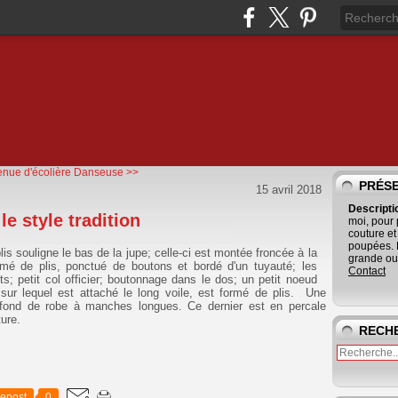
enue d'écolière
Danseuse >>
PRÉS
15 avril 2018
Descript
e style tradition
moi, pour
couture et
poupées. 
is souligne le bas de la jupe; celle-ci est montée froncée à la
grande ouv
rmé de plis, ponctué de boutons et bordé d'un tuyauté; les
Contact
 petit col officier; boutonnage dans le dos; un petit noeud
sur lequel est attaché le long voile, est formé de plis. Une
u fond de robe à manches longues. Ce dernier est en percale
ure.
RECH
epost
0