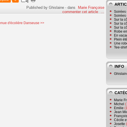
ARTIC
Published by Ghislaine
-
dans
Marie Françoise
commenter cet article
…
Soirées 
Soirées 
Sur la c
enue d'écolière
Danseuse >>
Sur la c
Sur la c
Robe en
En vaca
Plein ét
Une robe
Tee-shir
INFO
Ghislai
CATÉ
Marie F
Michel
(
Emilie
(
Jean Mi
Françoi
Cécile e
Josette
(