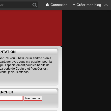
Connexion
+
Créer mon blog
ENTATION
ion
: J'ai voulu bâtir ici un endroit bien à
 partager avec vous ma passion pour la
 plus spécialement pour les habits de
La porte de Couture et Poupées est
erte, je vous attends...
ERCHER