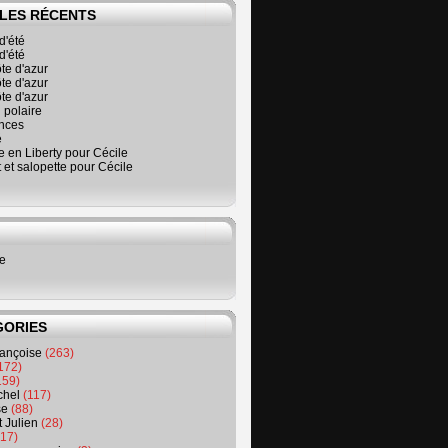
LES RÉCENTS
d'été
d'été
ôte d'azur
ôte d'azur
ôte d'azur
 polaire
nces
é
 en Liberty pour Cécile
t et salopette pour Cécile
ne
GORIES
rançoise
(263)
172)
159)
chel
(117)
se
(88)
t Julien
(28)
17)