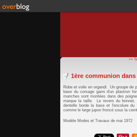
<< T
1ère communion dans l
Robe et voile en organdi. Un groupe de pl
base du corsage garni d'un plastron fo
manches sont montées dans des poignets;
marque la taille. Le revers du bonnet, 
dentelle borde la base et l'encolure d
comme le large jupon froncé sous la ceint
Modèle Modes et Travaux de mai 1972
R