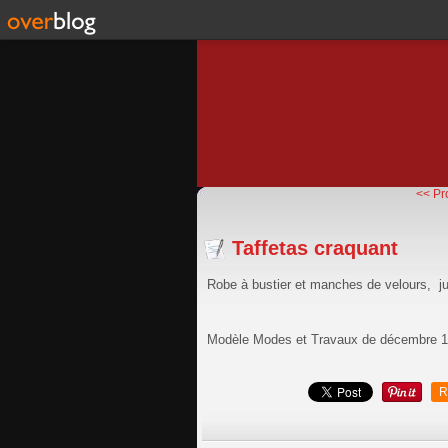
<< Pr
Taffetas craquant
Robe à bustier et manches de velours, ju
Modèle Modes et Travaux de décembre 
R