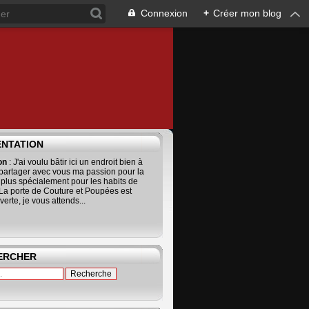
Connexion
+
Créer mon blog
ENTATION
ion
: J'ai voulu bâtir ici un endroit bien à
 partager avec vous ma passion pour la
 plus spécialement pour les habits de
La porte de Couture et Poupées est
erte, je vous attends...
ERCHER