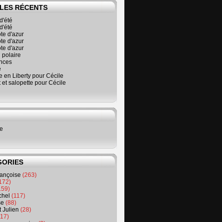
LES RÉCENTS
d'été
d'été
ôte d'azur
ôte d'azur
ôte d'azur
 polaire
nces
é
 en Liberty pour Cécile
t et salopette pour Cécile
ne
GORIES
rançoise
(263)
172)
159)
chel
(117)
se
(88)
t Julien
(28)
17)