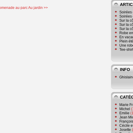
ARTIC
omenade au parc
Au jardin >>
Soirées 
Soirées 
Sur la c
Sur la c
Sur la c
Robe en
En vaca
Plein ét
Une robe
Tee-shir
INFO
Ghislai
CATÉ
Marie F
Michel
(
Emilie
(
Jean Mi
Françoi
Cécile e
Josette
(