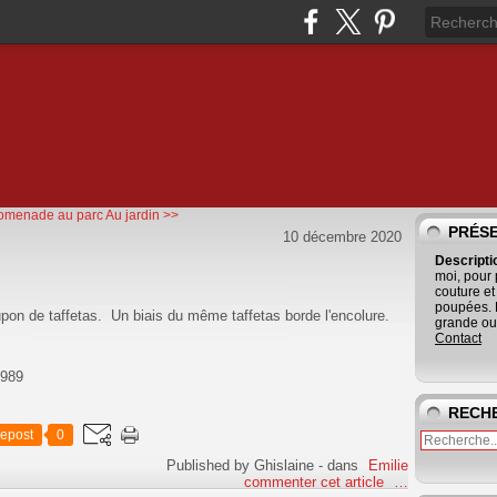
omenade au parc
Au jardin >>
PRÉS
10 décembre 2020
Descript
moi, pour
couture et
poupées. 
pon de taffetas. Un biais du même taffetas borde l'encolure.
grande ouv
Contact
1989
RECH
epost
0
Published by Ghislaine
-
dans
Emilie
commenter cet article
…