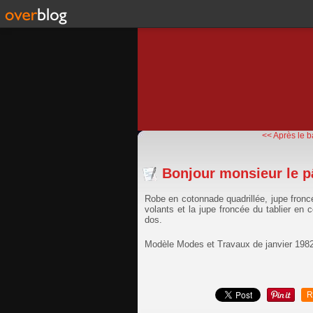
<< Après le b
Bonjour monsieur le pâ
Robe en cotonnade quadrillée, jupe fron
volants et la jupe froncée du tablier e
dos.
Modèle Modes et Travaux de janvier 198
R