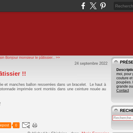
ain
Bonjour monsieur le pâtissier... >>
PRÉS
24 septembre 2022
Descript
tissier !!
moi, pour
couture et
poupées. 
cée et manches ballon resserrées dans un bracelet. Le haut à
grande ouv
n cotonnade imprimée sont montés dans une ceinture nouée au
Contact
2
RECH
epost
0