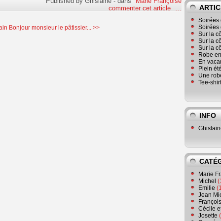
Published by Ghislaine
-
dans
Marie Françoise
ARTIC
commenter cet article
…
Soirées 
Soirées 
ain
Bonjour monsieur le pâtissier... >>
Sur la c
Sur la c
Sur la c
Robe en
En vaca
Plein ét
Une robe
Tee-shir
INFO
Ghislai
CATÉ
Marie F
Michel
(
Emilie
(
Jean Mi
Françoi
Cécile e
Josette
(