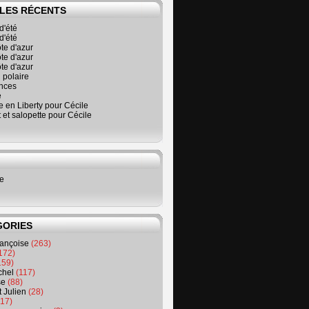
LES RÉCENTS
d'été
d'été
ôte d'azur
ôte d'azur
ôte d'azur
 polaire
nces
é
 en Liberty pour Cécile
t et salopette pour Cécile
ne
GORIES
rançoise
(263)
172)
159)
chel
(117)
se
(88)
t Julien
(28)
17)