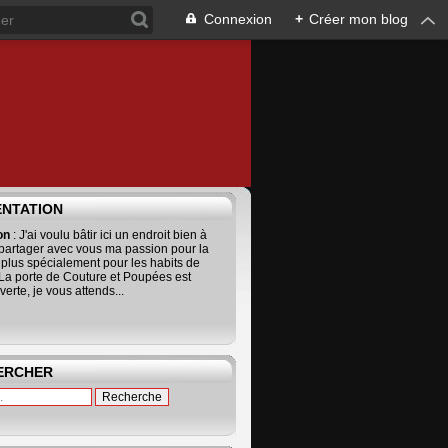
Connexion
+
Créer mon blog
ENTATION
ion
: J'ai voulu bâtir ici un endroit bien à
 partager avec vous ma passion pour la
 plus spécialement pour les habits de
La porte de Couture et Poupées est
erte, je vous attends...
ERCHER