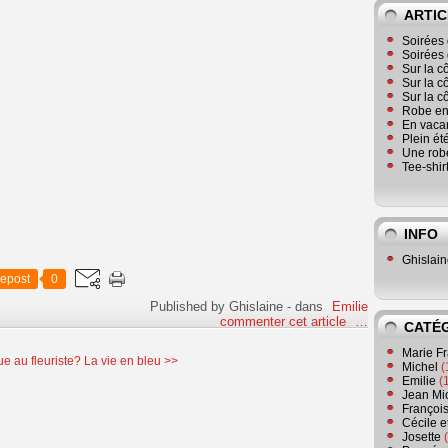
ARTIC
Soirées 
Soirées 
Sur la c
Sur la c
Sur la c
Robe en
En vaca
Plein ét
Une robe
Tee-shir
INFO
Ghislai
epost
0
Published by Ghislaine
-
dans
Emilie
commenter cet article
…
CATÉ
Marie F
e au fleuriste?
La vie en bleu >>
Michel
(
Emilie
(
Jean Mi
Françoi
Cécile e
Josette
(