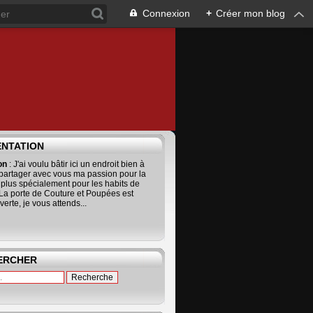
Connexion
+
Créer mon blog
ENTATION
ion
: J'ai voulu bâtir ici un endroit bien à
 partager avec vous ma passion pour la
 plus spécialement pour les habits de
La porte de Couture et Poupées est
erte, je vous attends...
ERCHER