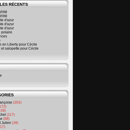
LES RÉCENTS
d'été
d'été
ôte d'azur
ôte d'azur
ôte d'azur
 polaire
nces
é
 en Liberty pour Cécile
t et salopette pour Cécile
ne
GORIES
rançoise
(263)
172)
159)
chel
(117)
se
(88)
t Julien
(28)
17)