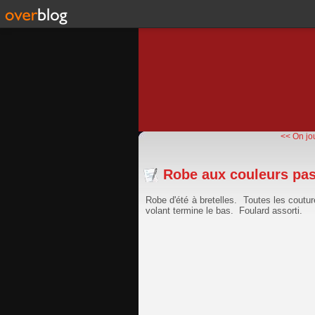
<< On jou
Robe aux couleurs pas
Robe d'été à bretelles. Toutes les cout
volant termine le bas. Foulard assorti.