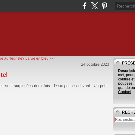
e au fleuriste?
La vie en bleu >>
PRÉS
24 octobre 2023
Descript
tel
moi, pour
couture et
poupées. 
ures sont surpiquées deux fois. Deux poches devant. Un petit
grande ouv
Contact
RECH