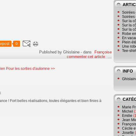
ARTIC
Soirées 
Soirées 
Sur la c
Sur la c
Sur la c
Robe en
En vaca
Plein ét
epost
0
Une robe
Tee-shir
Published by Ghislaine
-
dans
Françoise
commenter cet article
…
ien
Pour les sorties d'automne >>
INFO
Ghislai
4
CATÉ
fance ! Fort belles réalisations, toutes élégantes et bien finies à
Marie F
Michel
(
Emilie
(
Jean Mi
Françoi
Cécile e
Josette
(