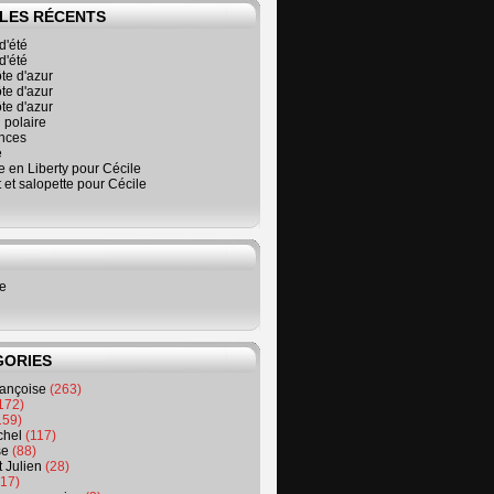
LES RÉCENTS
d'été
d'été
ôte d'azur
ôte d'azur
ôte d'azur
 polaire
nces
é
 en Liberty pour Cécile
t et salopette pour Cécile
ne
GORIES
rançoise
(263)
172)
159)
chel
(117)
se
(88)
t Julien
(28)
17)