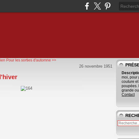
ien
Pour les sorties d'automne >>
PRÉS
26 novembre 1951
Descript
'hiver
moi, pour
couture et
poupées. 
grande ouv
Contact
RECH