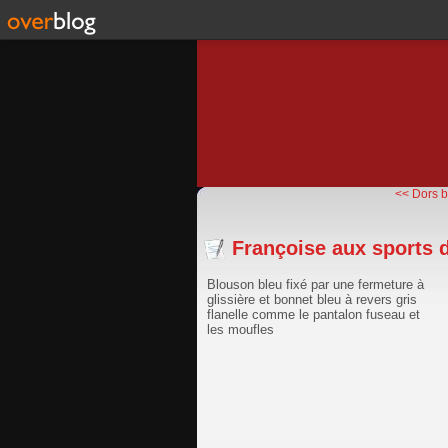
<< Dors b
Françoise aux sports d
Blouson bleu fixé par une fermeture à
glissière et bonnet bleu à revers gris
flanelle comme le pantalon fuseau et
les moufles