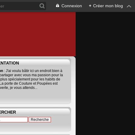
Connexion
+
Créer mon blog
ENTATION
ion
: J'ai voulu bâtir ici un endroit bien à
 partager avec vous ma passion pour la
 plus spécialement pour les habits de
La porte de Couture et Poupées est
erte, je vous attends...
ERCHER