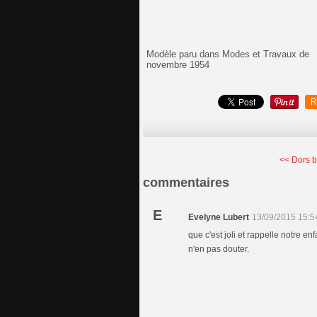
Modèle paru dans Modes et Travaux de
novembre 1954
R
<< Dors b
commentaires
E
Evelyne Lubert
13/09/2015 15:5
que c'est joli et rappelle notre en
n'en pas douter.