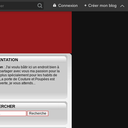
Connexion
+
Créer mon blog
ENTATION
ion
: J'ai voulu bâtir ici un endroit bien à
 partager avec vous ma passion pour la
 plus spécialement pour les habits de
La porte de Couture et Poupées est
erte, je vous attends...
ERCHER