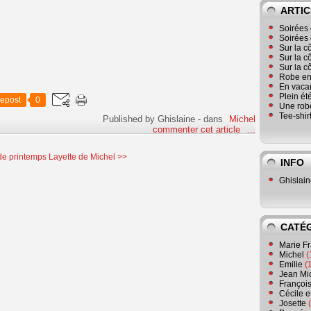
ARTIC
Soirées 
Soirées 
Sur la c
Sur la c
Sur la c
Robe en
En vaca
Plein ét
epost
0
Une robe
Tee-shir
Published by Ghislaine
-
dans
Michel
commenter cet article
…
de printemps
Layette de Michel >>
INFO
Ghislai
CATÉ
Marie F
Michel
(
Emilie
(
Jean Mi
Françoi
Cécile e
Josette
(