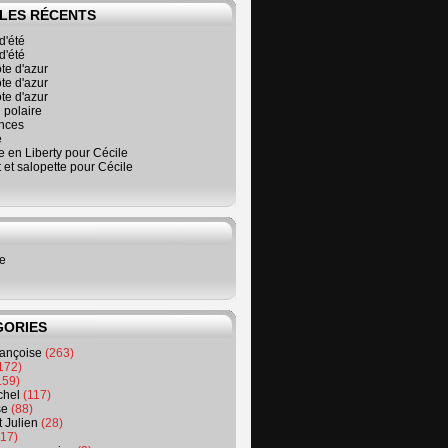
LES RÉCENTS
d'été
d'été
ôte d'azur
ôte d'azur
ôte d'azur
 polaire
nces
é
 en Liberty pour Cécile
t et salopette pour Cécile
ne
GORIES
rançoise
(263)
172)
159)
chel
(117)
se
(88)
t Julien
(28)
17)