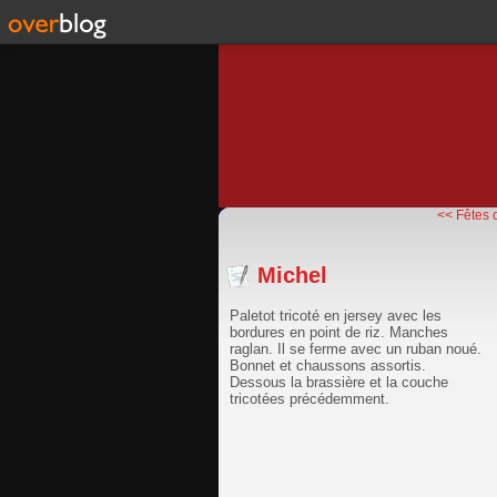
<< Fêtes 
Michel
Paletot tricoté en jersey avec les
bordures en point de riz. Manches
raglan. Il se ferme avec un ruban noué.
Bonnet et chaussons assortis.
Dessous la brassière et la couche
tricotées précédemment.