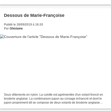
1975
Dessous de Marie-Françoise
Publié le 28/09/2019 à 16:20
Par
Ghislaine
Sous vêtements en nylon. La culotte est agrémentée d'un volant froncé en
broderie anglaise. La combinaison-jupon au corsage échancré et dont le
jupon proprement dit se compose de deux volants de broderie anglaise
froncés et superposés. Modèle Modes et...