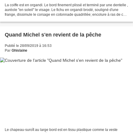
La coiffe est en organdi. Le bord finement plissé et terminé par une dentelle ,
auréole "en soleil" le visage. Le fichu en organdi brodé, souligné d'une
frange, dissimule le corsage en cotonnade quadrillée; encolure à ras de cou
garnie d'un croquet, manches...
Quand Michel s'en revient de la pêche
Publié le 28/09/2019 à 16:53
Par
Ghislaine
Le chapeau-suroît au large bord est en tissu plastique comme la veste