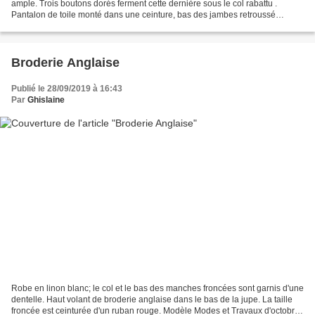
ample. Trois boutons dorés ferment cette dernière sous le col rabattu .
Pantalon de toile monté dans une ceinture, bas des jambes retroussé
Modèle Modes et Travaux de février 1961
Broderie Anglaise
Publié le 28/09/2019 à 16:43
Par
Ghislaine
Robe en linon blanc; le col et le bas des manches froncées sont garnis d'une
dentelle. Haut volant de broderie anglaise dans le bas de la jupe. La taille
froncée est ceinturée d'un ruban rouge. Modèle Modes et Travaux d'octobre