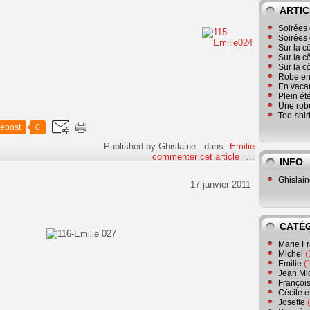
ARTIC
Soirées 
Soirées 
Sur la c
Sur la c
Sur la c
Robe en
En vaca
Plein ét
Une robe
Tee-shir
epost
0
Published by Ghislaine
-
dans
Emilie
commenter cet article
…
INFO
Ghislai
17 janvier 2011
CATÉ
Marie F
Michel
(
Emilie
(
Jean Mi
Françoi
Cécile e
Josette
(