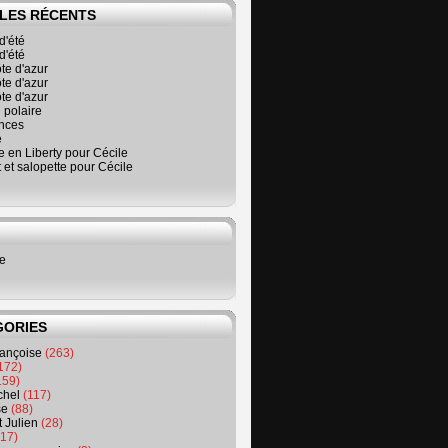
LES RÉCENTS
d'été
d'été
ôte d'azur
ôte d'azur
ôte d'azur
 polaire
nces
é
 en Liberty pour Cécile
t et salopette pour Cécile
ne
GORIES
rançoise
(263)
172)
159)
chel
(117)
se
(88)
t Julien
(28)
17)