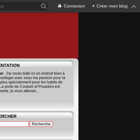
Connexion
+
Créer mon blog
ENTATION
ion
: J'ai voulu bâtir ici un endroit bien à
 partager avec vous ma passion pour la
 plus spécialement pour les habits de
La porte de Couture et Poupées est
erte, je vous attends...
ERCHER