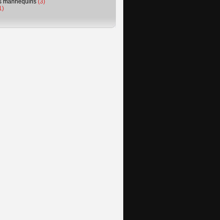
s mannequins
(3)
1)