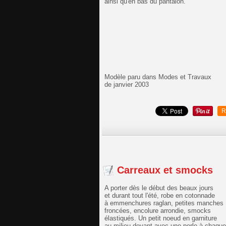
ainsi qu'en bas du pantalon.
Modèle paru dans Modes et Travaux
de janvier 2003
R
Carreaux et smocks
A porter dès le début des beaux jours
et durant tout l'été, robe en cotonnade
à emmenchures raglan, petites manches
froncées, encolure arrondie, smocks
élastiqués. Un petit noeud en garniture
au milieu devant avec une perle à chaque