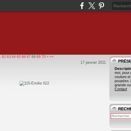
80
1
62
63
64
65
66
67
68
69
70
>
>>
PRÉS
17 janvier 2011
Descript
moi, pour
couture et
poupées. 
grande ouv
Contact
RECH