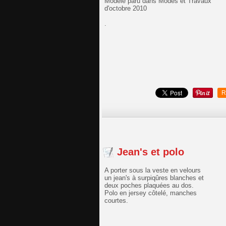
Modèle paru dans Modes et Travaux
d'octobre 2010
.
R
Jean's et polo
A porter sous la veste en velours
un jean's à surpiqûres blanches et
deux poches plaquées au dos.
Polo en jersey côtelé, manches
courtes.