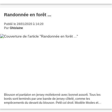
d'octobre 1981
Randonnée en forêt ...
Publié le 28/01/2020 à 14:20
Par
Ghislaine
Blouson et pantalon en jersey molletonné avec bonnet assorti. Tous les
bords sont terminés par une bande de jersey côtelé, comme les
empiècements du devant du blouson. Petit col droit. Modèle Modes et
Travaux de décembre 1980