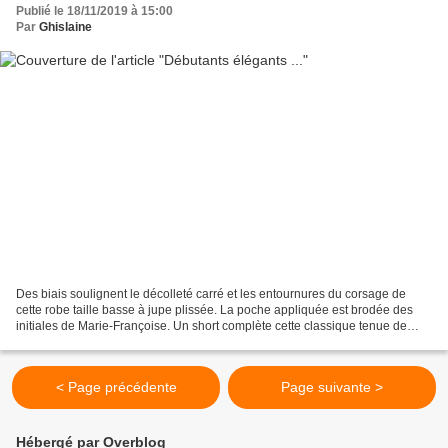
Publié le 18/11/2019 à 15:00
Par
Ghislaine
Des biais soulignent le décolleté carré et les entournures du corsage de
cette robe taille basse à jupe plissée. La poche appliquée est brodée des
initiales de Marie-Françoise. Un short complète cette classique tenue de
tennis. Modèle Modes et Travaux...
< Page précédente
Page suivante >
Hébergé par Overblog