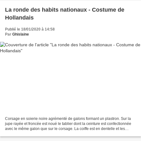
La ronde des habits nationaux - Costume de
Hollandais
Publié le 18/01/2020 à 14:58
Par
Ghislaine
Corsage en soierie noire agrémenté de galons formant un plastron. Sur la
jupe rayée et froncée est noué le tablier dont la ceinture est confectionnée
avec le même galon que sur le corsage. La coiffe est en dentelle et les
sabots en feutrine. Modèle Modes...