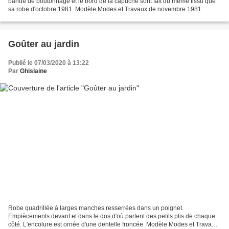
bande de boutonnage et le bord de la capuche sont fait du même tissu que
sa robe d'octobre 1981. Modèle Modes et Travaux de novembre 1981
Goûter au jardin
Publié le 07/03/2020 à 13:22
Par
Ghislaine
Robe quadrillée à larges manches resserrées dans un poignet.
Empiècements devant et dans le dos d'où partent des petits plis de chaque
côté. L'encolure est ornée d'une dentelle froncée. Modèle Modes et Travaux