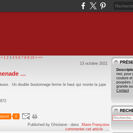
20
<
1
2
3
4
5
6
7
8
9
10
>
>>
PRÉS
13 octobre 2021
Descript
menade ...
moi, pour
couture et
poupées. 
ineuse. Un double boutonnage ferme le haut qui monte la jupe
grande ouv
Contact
1972
RECH
epost
0
Published by Ghislaine
-
dans
Marie Françoise
commenter cet article
…