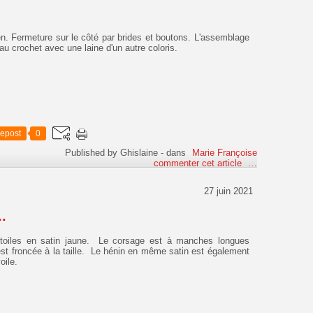
en. Fermeture sur le côté par brides et boutons. L'assemblage
au crochet avec une laine d'un autre coloris.
epost
0
Published by Ghislaine
-
dans
Marie Françoise
commenter cet article
…
27 juin 2021
.
étoiles en satin jaune. Le corsage est à manches longues
est froncée à la taille. Le hénin en même satin est également
oile.