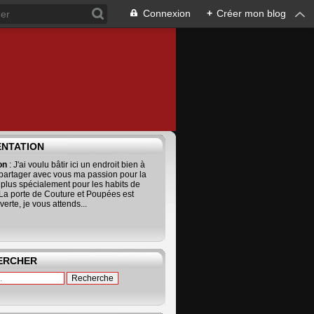
Connexion
+
Créer mon blog
ENTATION
ion
: J'ai voulu bâtir ici un endroit bien à
 partager avec vous ma passion pour la
 plus spécialement pour les habits de
La porte de Couture et Poupées est
erte, je vous attends...
ERCHER