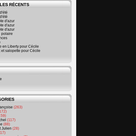
LES RÉCENTS
d'été
d'été
ôte d'azur
ôte d'azur
ôte d'azur
 polaire
nces
é
 en Liberty pour Cécile
t et salopette pour Cécile
ne
GORIES
rançoise
(263)
172)
159)
chel
(117)
se
(88)
t Julien
(28)
17)