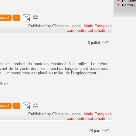
Poupée
Patron
(
epost
0
Published by Ghislaine
-
dans
Marie Françoise
commenter cet article
…
6 juillet 2021
ne les jambes du pantalon élastiqué à la taille. La même
vant de la veste dont les manches longues sont resserrées
nt. Un noeud rose est placé au milieu de l'empiècement.
1976
epost
0
Published by Ghislaine
-
dans
Marie Françoise
commenter cet article
…
28 juin 2021