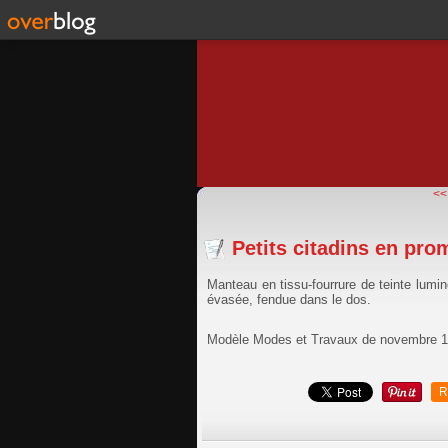
<<
Petits citadins en pro
Manteau en tissu-fourrure de teinte lum
évasée, fendue dans le dos.
Modèle Modes et Travaux de novembre 
R