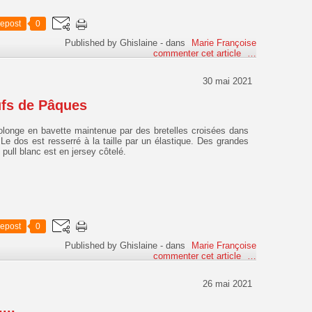
epost
0
Published by Ghislaine
-
dans
Marie Françoise
commenter cet article
…
30 mai 2021
ufs de Pâques
rolonge en bavette maintenue par des bretelles croisées dans
Le dos est resserré à la taille par un élastique. Des grandes
ull blanc est en jersey côtelé.
epost
0
Published by Ghislaine
-
dans
Marie Françoise
commenter cet article
…
26 mai 2021
...