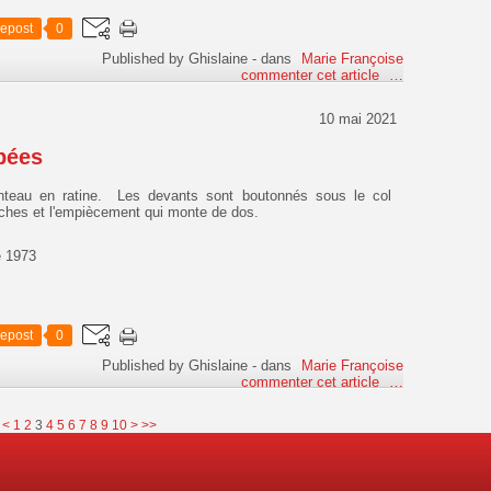
epost
0
Published by Ghislaine
-
dans
Marie Françoise
commenter cet article
…
10 mai 2021
pées
nteau en ratine. Les devants sont boutonnés sous le col
ches et l'empiècement qui monte de dos.
 1973
epost
0
Published by Ghislaine
-
dans
Marie Françoise
commenter cet article
…
20
<
1
2
3
4
5
6
7
8
9
10
>
>>