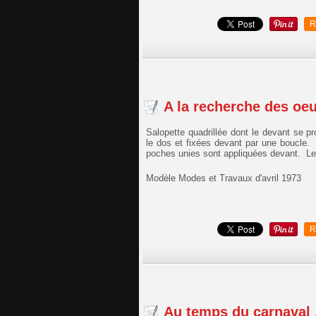
R
A la recherche des oe
Salopette quadrillée dont le devant se p
le dos et fixées devant par une boucle. 
poches unies sont appliquées devant. Le p
Modèle Modes et Travaux d'avril 1973
R
Au temps du carnaval .