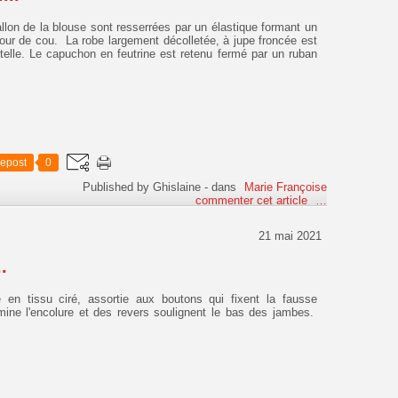
lon de la blouse sont resserrées par un élastique formant un
tour de cou. La robe largement décolletée, à jupe froncée est
ntelle. Le capuchon en feutrine est retenu fermé par un ruban
epost
0
Published by Ghislaine
-
dans
Marie Françoise
commenter cet article
…
21 mai 2021
.
e en tissu ciré, assortie aux boutons qui fixent la fausse
rmine l'encolure et des revers soulignent le bas des jambes.