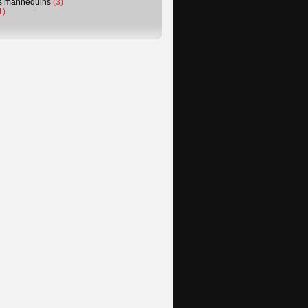
s mannequins
(3)
1)