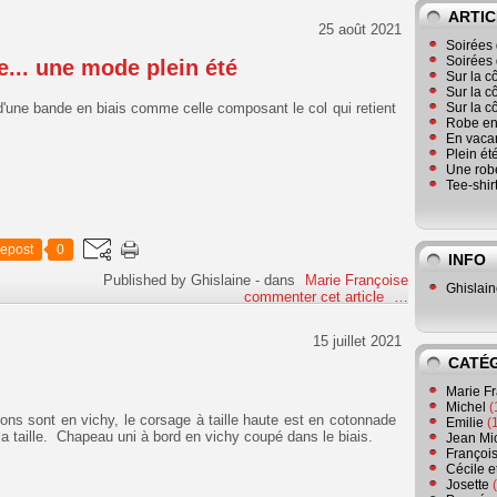
ARTIC
25 août 2021
Soirées 
Soirées 
e... une mode plein été
Sur la c
Sur la c
'une bande en biais comme celle composant le col qui retient
Sur la c
Robe en
En vaca
Plein ét
Une robe
Tee-shir
epost
0
INFO
Published by Ghislaine
-
dans
Marie Françoise
Ghislai
commenter cet article
…
15 juillet 2021
CATÉ
Marie F
Michel
(
ons sont en vichy, le corsage à taille haute est en cotonnade
Emilie
(
la taille. Chapeau uni à bord en vichy coupé dans le biais.
Jean Mi
Françoi
Cécile e
Josette
(