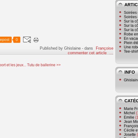
ARTIC
Soirées 
Soirées 
Sur la c
Sur la c
Sur la c
Robe en
En vaca
epost
0
Plein ét
Une robe
Published by Ghislaine
-
dans
Françoise
Tee-shir
commenter cet article
…
ort et les jeux...
Tutu de ballerine >>
INFO
Ghislai
CATÉ
Marie F
Michel
(
Emilie
(
Jean Mi
Françoi
Cécile e
Josette
(