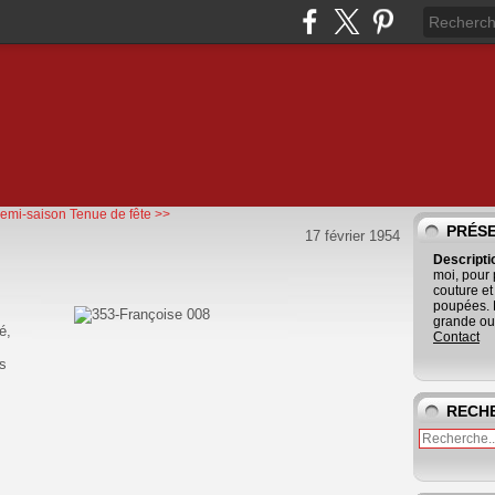
emi-saison
Tenue de fête >>
PRÉS
17 février 1954
Descript
moi, pour
couture et
poupées. 
grande ouv
é,
Contact
ts
RECH