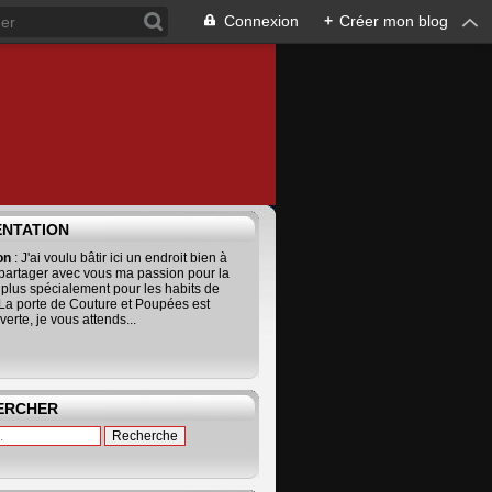
Connexion
+
Créer mon blog
ENTATION
ion
: J'ai voulu bâtir ici un endroit bien à
 partager avec vous ma passion pour la
 plus spécialement pour les habits de
La porte de Couture et Poupées est
erte, je vous attends...
ERCHER