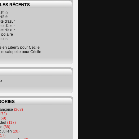
LES RÉCENTS
d'été
d'été
ôte d'azur
ôte d'azur
ôte d'azur
 polaire
nces
é
 en Liberty pour Cécile
t et salopette pour Cécile
ne
GORIES
rançoise
(263)
172)
159)
chel
(117)
se
(88)
t Julien
(28)
17)