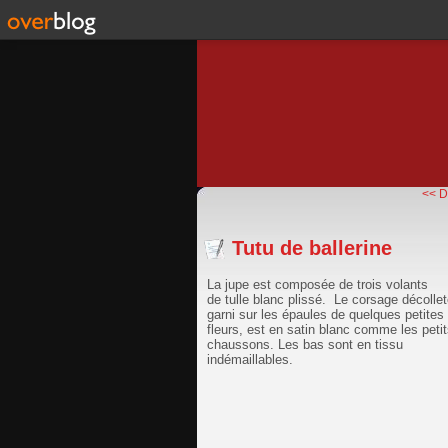
<< D
Tutu de ballerine
La jupe est composée de trois volants
de tulle blanc plissé. Le corsage décollet
garni sur les épaules de quelques petites
fleurs, est en satin blanc comme les peti
chaussons. Les bas sont en tissu
indémaillables.