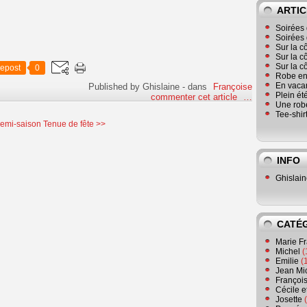
ARTIC
Soirées 
Soirées 
Sur la c
Sur la c
Sur la c
epost
0
Robe en
En vaca
Published by Ghislaine
-
dans
Françoise
Plein ét
commenter cet article
…
Une robe
Tee-shir
emi-saison
Tenue de fête >>
INFO
Ghislai
CATÉ
Marie F
Michel
(
Emilie
(
Jean Mi
Françoi
Cécile e
Josette
(